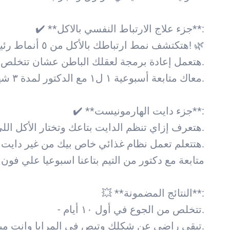
✔️ **جزء علاج الارتباط النفسي بالاكل**:
- هتكتشف نمط ارتباطك بالأكل من ٥ أنماط رئيسية وتحرر منه في أول ١٠ أيام! 🌿
- هتعمل إعادة برمجة لعقلك الباطن عشان تتخلص من الشعور بالجوع المزمن بشكل نهائي.
- معاك متابعة أسبوعية ١ ل١ مع الدكتور لمدة ٣ شهور، لضمان أنك ماشي في الاتجاه الصح.
✔️ **جزء دايت الهارمونيست**:
- هتعرف إزاي تنظم الدايت بتاعك وتختار الأكل اللي بتحبه على مدار ٣ شهور.
- هتتعلم تعمل نظام غذائي خاص بيك من غير دايت قاسي أو أدوية أو حقن.
- متابعة مع دكتور من التيم بتاعنا اسبوعيا علي ف
💥 **النتائج المضمونة**:
- تتخلص من الجوع في أول ١٠ أيام.
- تبقى راضي عن شكلك وتبص في المرايا وانت مبسوط.