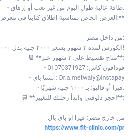
- طاقة عالية طول اليوم من غير تعب أو إرهاق.
🎉 **العرض الخاص بمناسبة إطلاق كتابنا في معرض الكتاب:**
من داخل مصر:
الكورس لمدة ٣ شهور بسعر ٢٠٠٠ جنيه بدل ٣٠٠٠ جنيه! يعني خصم ٣٠٪ لمدة ٢٤ ساعة بس!
📆 **متاح تقسيط على ٣ شهور عبر**:
- فودافون كاش: 01070371927
- انستا باي: Dr.a.metwaly@instapay
- فيزا أو فاليو: بـ ١٠٠٠ جنيه شهريًا.
🛒 **احجز دلوقتي وابدأ رحلتك للتغيير**:
من خارج مصر: فيزا او باي بال
https://www.fit-clinic.com/pr