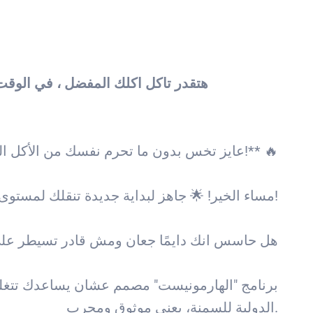
هتقدر تاكل اكلك المفضل ، في الوقت 
🔥 **عايز تخس بدون ما تحرم نفسك من الأكل اللي بتحبه؟ اكتشف السر دلوقتي!** 🔥
مساء الخير! 🌟 جاهز لبداية جديدة تنقلك لمستوى تاني من الصحة؟ دلوقتي مع برنامج "الهارمونيست"، هتحقق كل ده بكل سهولة وبدون تعب!
هل حاسس انك دايمًا جعان ومش قادر تسيطر على 
برنامج "الهارمونيست" مصمم عشان يساعدك تتغلب 
الدولية للسمنة، يعني موثوق ومجرب.