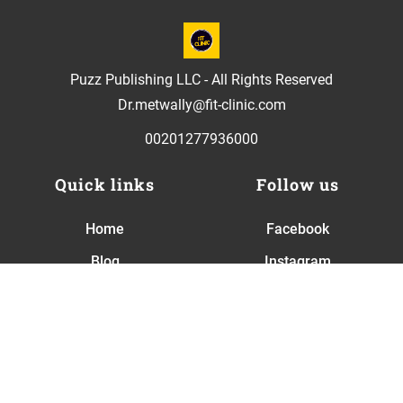
Puzz Publishing LLC - All Rights Reserved
Dr.metwally@fit-clinic.com
00201277936000
Quick links
Follow us
Home
Facebook
Blog
Instagram
About
Twitter
Contact
Terms of Service
Privacy Policy